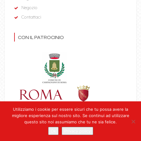
Negozio
Contattaci
CON IL PATROCINIO
Utilizziamo i cookie per essere sicuri che tu possa avere la
migliore esperienza sul nostro sito. Se continui ad utilizzare
Copyright © 2020
S.S.D. Roma Bike Park a r.l. P.I.: 15598911004
. All
questo sito noi assumiamo che tu ne sia felice.
Rights Reserved.
Ok
Privacy policy
Privacy Policy
|
Terms of Service